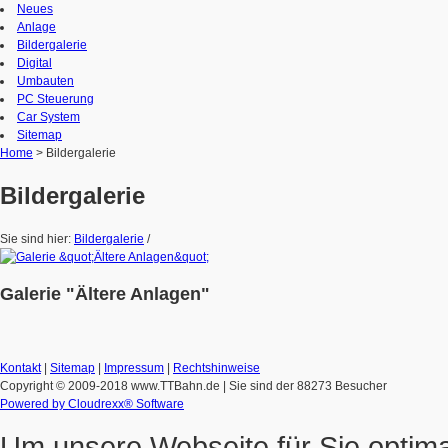
Neues
Anlage
Bildergalerie
Digital
Umbauten
PC Steuerung
Car System
Sitemap
Home
> Bildergalerie
Bildergalerie
Sie sind hier:
Bildergalerie
/
Galerie "Ältere Anlagen"
Kontakt
|
Sitemap
|
Impressum
|
Rechtshinweise
Copyright © 2009-2018 www.TTBahn.de
| Sie sind der 88273 Besucher
Powered by Cloudrexx® Software
Um unsere Webseite für Sie optima